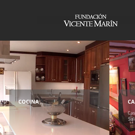
COCINA
CA
Cas
Sal